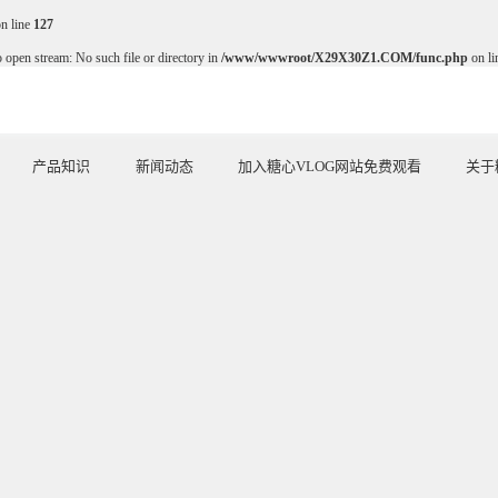
n line
127
o open stream: No such file or directory in
/www/wwwroot/X29X30Z1.COM/func.php
on l
产品知识
新闻动态
加入糖心VLOG网站免费观看
关于
ARTICLE
NEWS
JOIN US