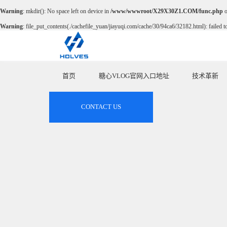
Warning
: mkdir(): No space left on device in
/www/wwwroot/X29X30Z1.COM/func.php
o
Warning
: file_put_contents(./cachefile_yuan/jiayuqi.com/cache/30/94ca6/32182.html): failed t
首页
糖心VLOG官网入口地址
技术革新
联系糖心VLOG网站免费观看
HOME
PRODUCT
INNOVATE
CONTACT US