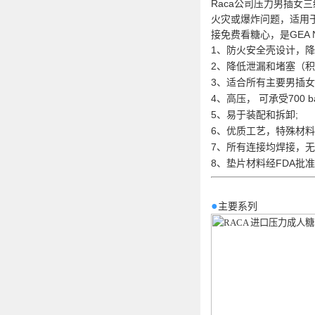
Raca公司压力男插女
火灾或爆炸问题，
适用
接免费看糖心，是GEA
1、防火安全壳设计，降
2、降低泄漏和堵塞（积
3、适合所有主要男插
4、高压， 可承受
700 b
5、易于装配和拆卸;
6、优质工艺，特殊材料
7、所有连接均焊接，无
8、垫片材料经FDA批
●
主要系列