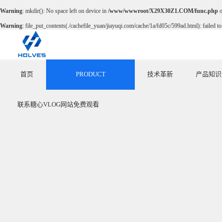
Warning
: mkdir(): No space left on device in
/www/wwwroot/X29X30Z1.COM/func.php
o
Warning
: file_put_contents(./cachefile_yuan/jiayuqi.com/cache/1a/fd05c/599ad.html): failed to
糖心VLOG官网入口地址
首页
PRODUCT
技术革新
产品知识
HOME
INNOVATE
ARTICLE
联系糖心VLOG网站免费观看
CONTACT US