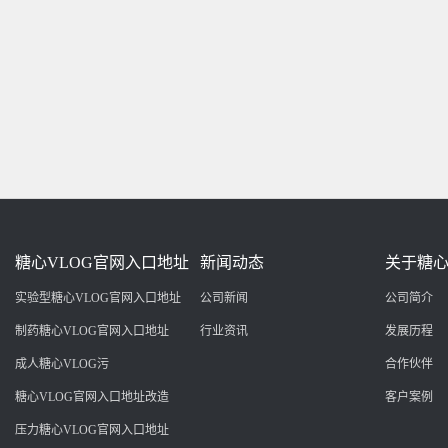
糖心VLOG官网入口地址
新闻动态
关于糖心
实验型糖心VLOG官网入口地址
公司新闻
公司简介
制药糖心VLOG官网入口地址
行业资讯
发展历程
成人糖心VLOG污
合作伙伴
糖心VLOG官网入口地址改造
客户案例
压力糖心VLOG官网入口地址