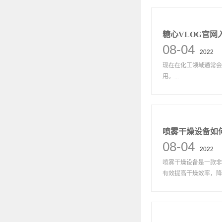
糖心VLOG官
08-04
2022
现在在化工领域通常会
用。...
喷雾干燥设备如
08-04
2022
喷雾干燥设备是一款非
有效提高干燥效率，降低