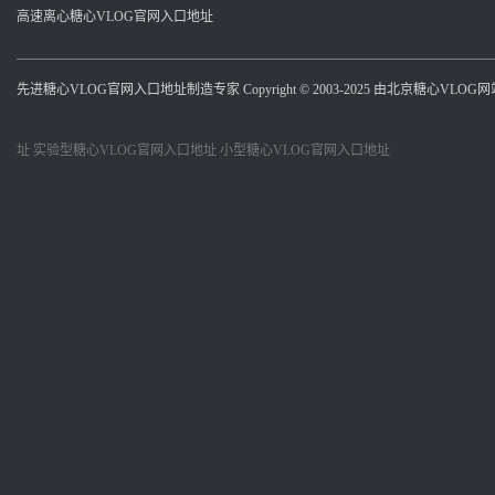
高速离心糖心VLOG官网入口地址
先进糖心VLOG官网入口地址制造专家 Copyright © 2003-2025 由北京糖心VL
址
实验型糖心VLOG官网入口地址
小型糖心VLOG官网入口地址