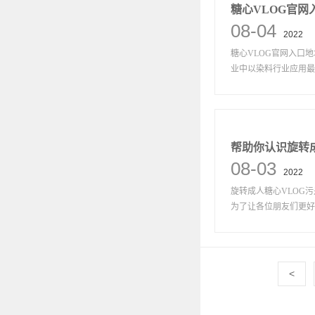
糖心VLOG官
08-04
2022
糖心VLOG官网入口
业中以染料行业应用最为
帮助你认识旋转成
08-03
2022
旋转成人糖心VLOG
为了让各位朋友们更好
<