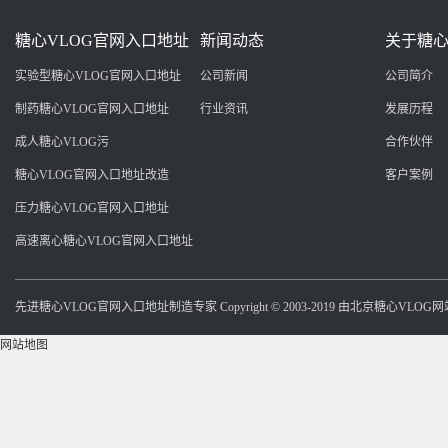
糖心VLOG官网入口地址
新闻动态
关于糖心
实验型糖心VLOG官网入口地址
公司新闻
公司简介
制药糖心VLOG官网入口地址
行业资讯
发展历程
成人糖心VLOG污
合作伙伴
糖心VLOG官网入口地址改造
客户案例
压力糖心VLOG官网入口地址
高速离心糖心VLOG官网入口地址
先进糖心VLOG官网入口地址制造专家 Copyright © 2003-2019 由北京糖心V
网站地图
心VLOG官网入口地址
实验型糖心VLOG官网入口地址
小型糖心VLOG官网入口地