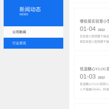
新闻动态
NEWS
哪些是实验室小
01-04
2022
公司新闻
实验室小型喷雾干燥设
用实验室小型喷雾干燥
行业资讯
低温糖心VLO
01-03
2022
低温糖心VLOG官网
入干燥器。料液