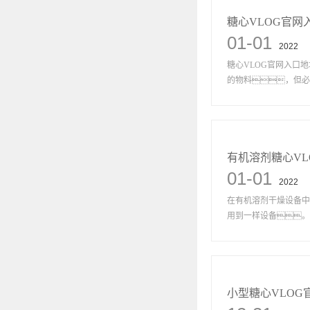
糖心VLOG官
01-01
2022
糖心VLOG官网入口
的物料，但必
有机溶剂糖心V
01-01
2022
在有机溶剂干燥设备中
用到一样设备。
小型糖心VLO