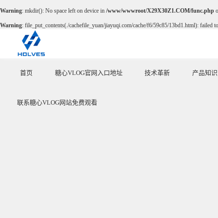
Warning
: mkdir(): No space left on device in
/www/wwwroot/X29X30Z1.COM/func.php
o
Warning
: file_put_contents(./cachefile_yuan/jiayuqi.com/cache/f6/59c85/13bd1.html): failed t
首页
糖心VLOG官网入口地址
技术革新
产品知识
HOME
PRODUCT
INNOVATE
ARTICLE
联系糖心VLOG网站免费观看
CONTACT US