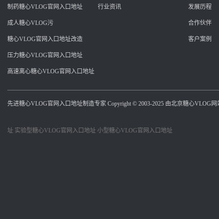
制药糖心VLOG官网入口地址
行业资讯
发展历程
成人糖心VLOG污
合作伙伴
糖心VLOG官网入口地址改造
客户案例
压力糖心VLOG官网入口地址
高速离心糖心VLOG官网入口地址
先进糖心VLOG官网入口地址制造专家 Copyright © 2003-2025 由北京糖心VL
址
实验型糖心VLOG官网入口地址
小型糖心VLOG官网入口地址