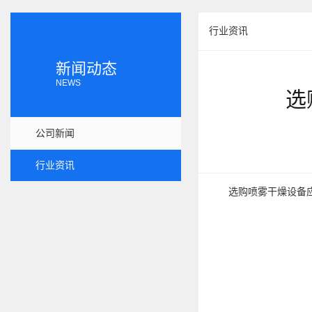
行业资讯
新闻动态
NEWS
选
公司新闻
行业资讯
选购喷雾干燥设备应