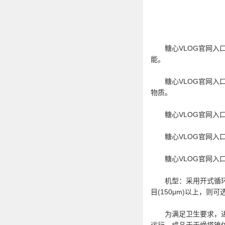
糖心VLOG官网入口
能。
糖心VLOG官网入口
物质。
糖心VLOG官网入口
糖心VLOG官网入口
糖心VLOG官网入口
机型：采用开式循环，
目(150μm)以上，
为满足卫生要求，进塔