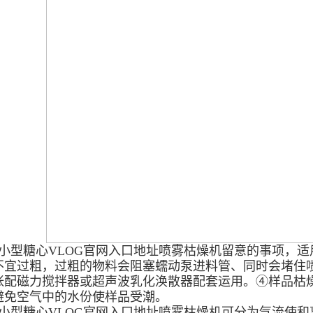
型糖心VLOG官网入口地址喷雾枯燥机留意的事项，适
不宜过粗，过粗的物料会阻塞蠕动泵进料管、同时会堵住
张配磁力搅拌器或超声波乳化涣散器配套运用。④样品枯
避免空气中的水份使样品受潮。
型糖心VLOG官网入口地址喷雾枯燥机可分为气流使和