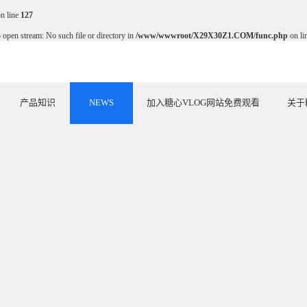
n line
127
o open stream: No such file or directory in
/www/wwwroot/X29X30Z1.COM/func.php
on li
新闻动态
产品知识
NEWS
加入糖心VLOG网站免费观看
关于
ARTICLE
JOIN US