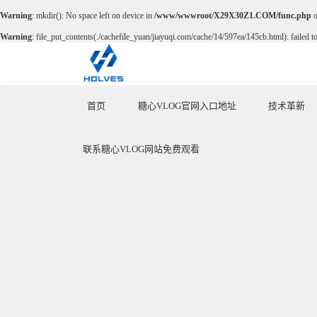
Warning
: mkdir(): No space left on device in
/www/wwwroot/X29X30Z1.COM/func.php
o
Warning
: file_put_contents(./cachefile_yuan/jiayuqi.com/cache/14/597ea/145cb.html): failed t
首页
糖心VLOG官网入口地址
技术革新
HOME
PRODUCT
INNOVATE
联系糖心VLOG网站免费观看
CONTACT US