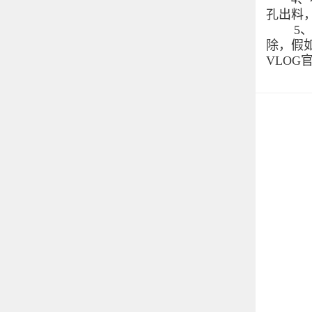
孔出料
5、喷
除，假如
VLO