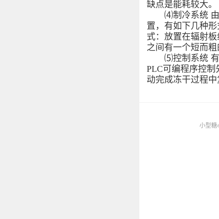
缺点是能耗较大。
⑷制冷系统 由
置，有如下几种形
式：放置在辐射板
之间有一个短而粗
⑸控制系统 有手
PLC可编程序控
动完成冻干过程中
小型糖