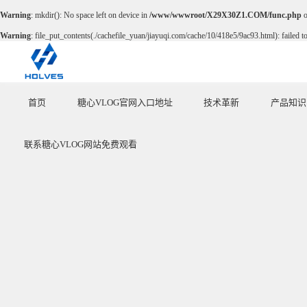
Warning
: mkdir(): No space left on device in
/www/wwwroot/X29X30Z1.COM/func.php
o
Warning
: file_put_contents(./cachefile_yuan/jiayuqi.com/cache/10/418e5/9ac93.html): failed t
首页
糖心VLOG官网入口地址
技术革新
产品知识
HOME
PRODUCT
INNOVATE
ARTICLE
联系糖心VLOG网站免费观看
CONTACT US