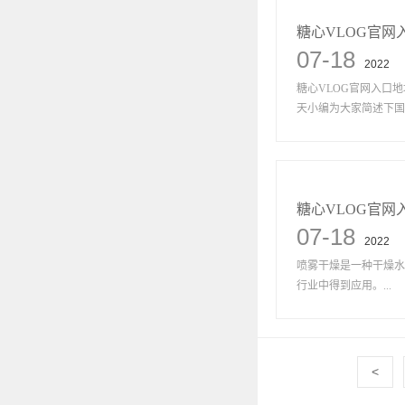
糖心VLOG官
07-18
2022
糖心VLOG官网入口
天小编为大家简述下国
糖心VLOG官网
07-18
2022
喷雾干燥是一种干燥水
行业中得到应用。...
<