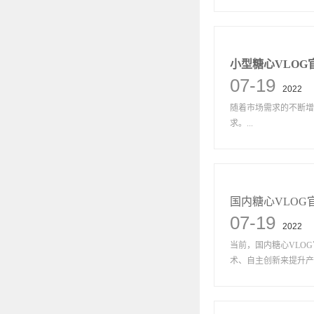
小型糖心VLO
07-19
2022
随着市场需求的不断增
求。...
国内糖心VLO
07-19
2022
当前，国内糖心VLO
术、自主创新来提升产品